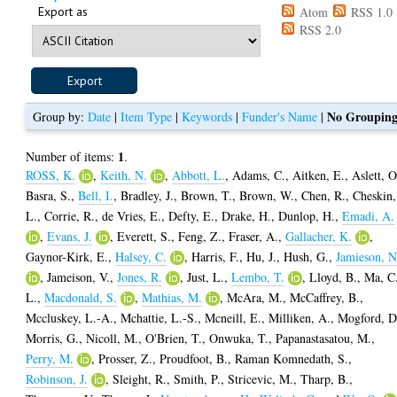
Export as
Atom
RSS 1.0
RSS 2.0
No Groupin
Group by:
Date
|
Item Type
|
Keywords
|
Funder's Name
|
1
Number of items:
.
ROSS, K.
,
Keith, N.
,
Abbott, L.
,
Adams, C.
,
Aitken, E.
,
Aslett, O
Basra, S.
,
Bell, I.
,
Bradley, J.
,
Brown, T.
,
Brown, W.
,
Chen, R.
,
Cheskin,
L.
,
Corrie, R.
,
de Vries, E.
,
Defty, E.
,
Drake, H.
,
Dunlop, H.
,
Emadi, A.
,
Evans, J.
,
Everett, S.
,
Feng, Z.
,
Fraser, A.
,
Gallacher, K.
,
Gaynor-Kirk, E.
,
Halsey, C.
,
Harris, F.
,
Hu, J.
,
Hush, G.
,
Jamieson, N
,
Jameison, V.
,
Jones, R.
,
Just, L.
,
Lembo, T.
,
Lloyd, B.
,
Ma, C
L.
,
Macdonald, S.
,
Mathias, M.
,
McAra, M.
,
McCaffrey, B.
,
Mccluskey, L.-A.
,
Mchattie, L.-S.
,
Mcneill, E.
,
Milliken, A.
,
Mogford, D
Morris, G.
,
Nicoll, M.
,
O'Brien, T.
,
Onwuka, T.
,
Papanastasatou, M.
,
Perry, M.
,
Prosser, Z.
,
Proudfoot, B.
,
Raman Komnedath, S.
,
Robinson, J.
,
Sleight, R.
,
Smith, P.
,
Stricevic, M.
,
Tharp, B.
,