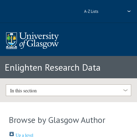
A-Z Lists
Enlighten Research Data
In this section
Browse by Glasgow Author
Up a level