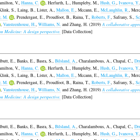
milton, V.
,
Hanna, C.
,
Herfurth, L.
,
Humpleby, M.
,
Hush, G.
,
Ivanova, Y.
Klink, S.
,
Laing, B.
,
Lister, A.
,
Mallon, E.
,
Mccann, E.
,
McLaughlin, R.
,
Merc
y, M.
,
Prendergast, E.
,
Proudfoot, B.
,
Raina, T.
,
Roberts, F.
,
Safrany, S.
,
Sc
,
Vansteenhouse, H.
,
Williams, N.
and
Zhang, H.
(2019)
A collaborative appro
ion Medicine: A design perspective.
[Data Collection]
lbutt, E.
,
Banks, E.
,
Basra, S.
,
Bilsland, A.
,
Charalambous, A.
,
Chapal, C.
,
Dr
milton, V.
,
Hanna, C.
,
Herfurth, L.
,
Humpleby, M.
,
Hush, G.
,
Ivanova, Y.
Klink, S.
,
Laing, B.
,
Lister, A.
,
Mallon, E.
,
Mccann, E.
,
McLaughlin, R.
,
Merc
y, M.
,
Prendergast, E.
,
Proudfoot, B.
,
Raina, T.
,
Roberts, F.
,
Safrany, S.
,
Sc
,
Vansteenhouse, H.
,
Williams, N.
and
Zhang, H.
(2019)
A collaborative appro
ion Medicine: A design perspective.
[Data Collection]
lbutt, E.
,
Banks, E.
,
Basra, S.
,
Bilsland, A.
,
Charalambous, A.
,
Chapal, C.
,
Dr
milton, V.
,
Hanna, C.
,
Herfurth, L.
,
Humpleby, M.
,
Hush, G.
,
Ivanova, Y.