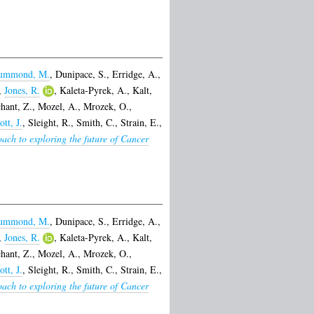
ummond, M.
,
Dunipace, S.
,
Erridge, A.
,
,
Jones, R.
,
Kaleta-Pyrek, A.
,
Kalt,
hant, Z.
,
Mozel, A.
,
Mrozek, O.
,
ott, J.
,
Sleight, R.
,
Smith, C.
,
Strain, E.
,
ach to exploring the future of Cancer
ummond, M.
,
Dunipace, S.
,
Erridge, A.
,
,
Jones, R.
,
Kaleta-Pyrek, A.
,
Kalt,
hant, Z.
,
Mozel, A.
,
Mrozek, O.
,
ott, J.
,
Sleight, R.
,
Smith, C.
,
Strain, E.
,
ach to exploring the future of Cancer