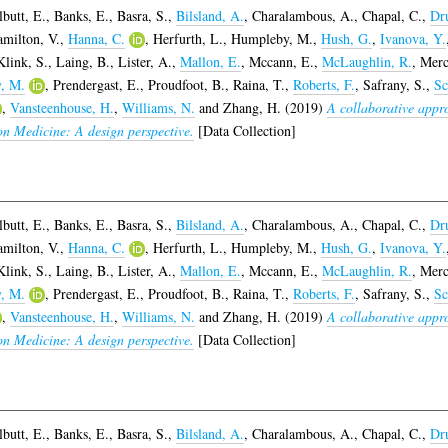
lbutt, E.
,
Banks, E.
,
Basra, S.
,
Bilsland, A.
,
Charalambous, A.
,
Chapal, C.
,
Dr
milton, V.
,
Hanna, C.
,
Herfurth, L.
,
Humpleby, M.
,
Hush, G.
,
Ivanova, Y.
Klink, S.
,
Laing, B.
,
Lister, A.
,
Mallon, E.
,
Mccann, E.
,
McLaughlin, R.
,
Merc
y, M.
,
Prendergast, E.
,
Proudfoot, B.
,
Raina, T.
,
Roberts, F.
,
Safrany, S.
,
Sc
,
Vansteenhouse, H.
,
Williams, N.
and
Zhang, H.
(2019)
A collaborative appro
ion Medicine: A design perspective.
[Data Collection]
lbutt, E.
,
Banks, E.
,
Basra, S.
,
Bilsland, A.
,
Charalambous, A.
,
Chapal, C.
,
Dr
milton, V.
,
Hanna, C.
,
Herfurth, L.
,
Humpleby, M.
,
Hush, G.
,
Ivanova, Y.
Klink, S.
,
Laing, B.
,
Lister, A.
,
Mallon, E.
,
Mccann, E.
,
McLaughlin, R.
,
Merc
y, M.
,
Prendergast, E.
,
Proudfoot, B.
,
Raina, T.
,
Roberts, F.
,
Safrany, S.
,
Sc
,
Vansteenhouse, H.
,
Williams, N.
and
Zhang, H.
(2019)
A collaborative appro
ion Medicine: A design perspective.
[Data Collection]
lbutt, E.
,
Banks, E.
,
Basra, S.
,
Bilsland, A.
,
Charalambous, A.
,
Chapal, C.
,
Dr