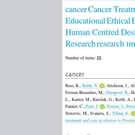
cancer
Cancer Treat
Educational
Ethical
Human Centred Des
Research
research i
22
Number of items:
.
cancer
Ross, K.
,
Keith, N.
,
Aitchison, I.
,
Al
Fremin-Besombes, M.
,
Glasspool, R.
,
Ha
L.
,
Kantor, M.
,
Karolak, G.
,
Keith, A.
,
Painter, C.
,
Paul, J.
,
Paxton, J.
,
Perr
Stricevic, M.
,
Svanera, S.
,
Tobias, E.
treatment and care in relation to Precis