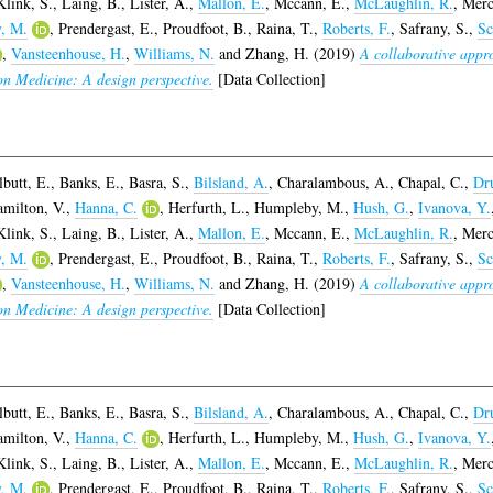
Klink, S.
,
Laing, B.
,
Lister, A.
,
Mallon, E.
,
Mccann, E.
,
McLaughlin, R.
,
Merc
y, M.
,
Prendergast, E.
,
Proudfoot, B.
,
Raina, T.
,
Roberts, F.
,
Safrany, S.
,
Sc
,
Vansteenhouse, H.
,
Williams, N.
and
Zhang, H.
(2019)
A collaborative appro
ion Medicine: A design perspective.
[Data Collection]
lbutt, E.
,
Banks, E.
,
Basra, S.
,
Bilsland, A.
,
Charalambous, A.
,
Chapal, C.
,
Dr
milton, V.
,
Hanna, C.
,
Herfurth, L.
,
Humpleby, M.
,
Hush, G.
,
Ivanova, Y.
Klink, S.
,
Laing, B.
,
Lister, A.
,
Mallon, E.
,
Mccann, E.
,
McLaughlin, R.
,
Merc
y, M.
,
Prendergast, E.
,
Proudfoot, B.
,
Raina, T.
,
Roberts, F.
,
Safrany, S.
,
Sc
,
Vansteenhouse, H.
,
Williams, N.
and
Zhang, H.
(2019)
A collaborative appro
ion Medicine: A design perspective.
[Data Collection]
lbutt, E.
,
Banks, E.
,
Basra, S.
,
Bilsland, A.
,
Charalambous, A.
,
Chapal, C.
,
Dr
milton, V.
,
Hanna, C.
,
Herfurth, L.
,
Humpleby, M.
,
Hush, G.
,
Ivanova, Y.
Klink, S.
,
Laing, B.
,
Lister, A.
,
Mallon, E.
,
Mccann, E.
,
McLaughlin, R.
,
Merc
y, M.
,
Prendergast, E.
,
Proudfoot, B.
,
Raina, T.
,
Roberts, F.
,
Safrany, S.
,
Sc