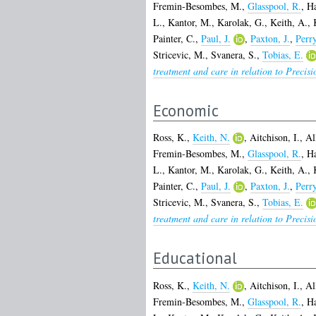
Fremin-Besombes, M.
,
Glasspool, R.
,
Ha
L.
,
Kantor, M.
,
Karolak, G.
,
Keith, A.
,
Painter, C.
,
Paul, J.
,
Paxton, J.
,
Perr
Stricevic, M.
,
Svanera, S.
,
Tobias, E.
treatment and care in relation to Precis
Economic
Ross, K.
,
Keith, N.
,
Aitchison, I.
,
Al
Fremin-Besombes, M.
,
Glasspool, R.
,
Ha
L.
,
Kantor, M.
,
Karolak, G.
,
Keith, A.
,
Painter, C.
,
Paul, J.
,
Paxton, J.
,
Perr
Stricevic, M.
,
Svanera, S.
,
Tobias, E.
treatment and care in relation to Precis
Educational
Ross, K.
,
Keith, N.
,
Aitchison, I.
,
Al
Fremin-Besombes, M.
,
Glasspool, R.
,
Ha