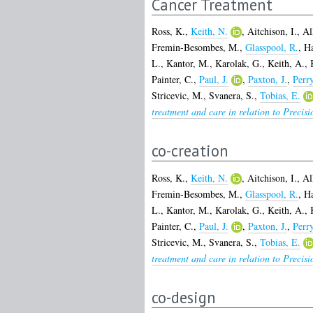
Cancer Treatment
Ross, K.
,
Keith, N.
,
Aitchison, I.
,
Al
Fremin-Besombes, M.
,
Glasspool, R.
,
Ha
L.
,
Kantor, M.
,
Karolak, G.
,
Keith, A.
,
Painter, C.
,
Paul, J.
,
Paxton, J.
,
Perr
Stricevic, M.
,
Svanera, S.
,
Tobias, E.
treatment and care in relation to Precis
co-creation
Ross, K.
,
Keith, N.
,
Aitchison, I.
,
Al
Fremin-Besombes, M.
,
Glasspool, R.
,
Ha
L.
,
Kantor, M.
,
Karolak, G.
,
Keith, A.
,
Painter, C.
,
Paul, J.
,
Paxton, J.
,
Perr
Stricevic, M.
,
Svanera, S.
,
Tobias, E.
treatment and care in relation to Precis
co-design