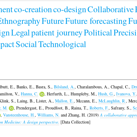
ment
co-creation
co-design
Collaborative
Ethnography
Future
Future forecasting
Fu
ign
Legal
patient journey
Political
Precis
mpact
Social
Technological
lbutt, E.
,
Banks, E.
,
Basra, S.
,
Bilsland, A.
,
Charalambous, A.
,
Chapal, C.
,
Dr
milton, V.
,
Hanna, C.
,
Herfurth, L.
,
Humpleby, M.
,
Hush, G.
,
Ivanova, Y.
Klink, S.
,
Laing, B.
,
Lister, A.
,
Mallon, E.
,
Mccann, E.
,
McLaughlin, R.
,
Merc
y, M.
,
Prendergast, E.
,
Proudfoot, B.
,
Raina, T.
,
Roberts, F.
,
Safrany, S.
,
Sc
,
Vansteenhouse, H.
,
Williams, N.
and
Zhang, H.
(2019)
A collaborative appro
ion Medicine: A design perspective.
[Data Collection]