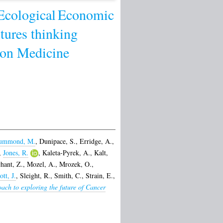
Ecological
Economic
tures thinking
ion Medicine
ummond, M.
,
Dunipace, S.
,
Erridge, A.
,
,
Jones, R.
,
Kaleta-Pyrek, A.
,
Kalt,
hant, Z.
,
Mozel, A.
,
Mrozek, O.
,
ott, J.
,
Sleight, R.
,
Smith, C.
,
Strain, E.
,
ach to exploring the future of Cancer