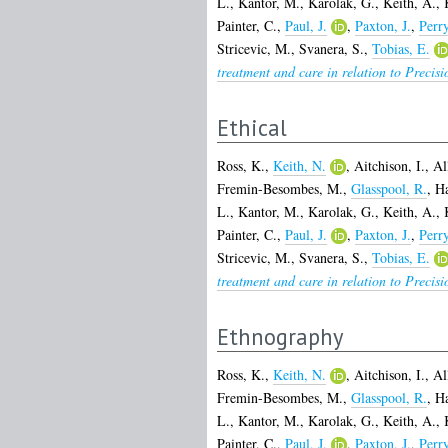
L.
,
Kantor, M.
,
Karolak, G.
,
Keith, A.
,
Painter, C.
,
Paul, J.
,
Paxton, J.
,
Perr
Stricevic, M.
,
Svanera, S.
,
Tobias, E.
treatment and care in relation to Precis
Ethical
Ross, K.
,
Keith, N.
,
Aitchison, I.
,
Al
Fremin-Besombes, M.
,
Glasspool, R.
,
Ha
L.
,
Kantor, M.
,
Karolak, G.
,
Keith, A.
,
Painter, C.
,
Paul, J.
,
Paxton, J.
,
Perr
Stricevic, M.
,
Svanera, S.
,
Tobias, E.
treatment and care in relation to Precis
Ethnography
Ross, K.
,
Keith, N.
,
Aitchison, I.
,
Al
Fremin-Besombes, M.
,
Glasspool, R.
,
Ha
L.
,
Kantor, M.
,
Karolak, G.
,
Keith, A.
,
Painter, C.
,
Paul, J.
,
Paxton, J.
,
Perr