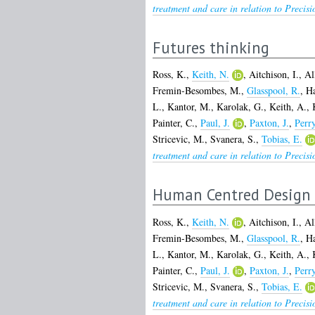
treatment and care in relation to Precis
Futures thinking
Ross, K.
,
Keith, N.
,
Aitchison, I.
,
Al
Fremin-Besombes, M.
,
Glasspool, R.
,
Ha
L.
,
Kantor, M.
,
Karolak, G.
,
Keith, A.
,
Painter, C.
,
Paul, J.
,
Paxton, J.
,
Perr
Stricevic, M.
,
Svanera, S.
,
Tobias, E.
treatment and care in relation to Precis
Human Centred Design
Ross, K.
,
Keith, N.
,
Aitchison, I.
,
Al
Fremin-Besombes, M.
,
Glasspool, R.
,
Ha
L.
,
Kantor, M.
,
Karolak, G.
,
Keith, A.
,
Painter, C.
,
Paul, J.
,
Paxton, J.
,
Perr
Stricevic, M.
,
Svanera, S.
,
Tobias, E.
treatment and care in relation to Precis