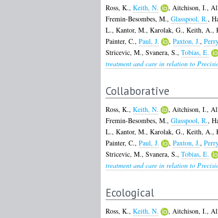
Ross, K.
,
Keith, N.
,
Aitchison, I.
,
Al
Fremin-Besombes, M.
,
Glasspool, R.
,
Ha
L.
,
Kantor, M.
,
Karolak, G.
,
Keith, A.
,
Painter, C.
,
Paul, J.
,
Paxton, J.
,
Perr
Stricevic, M.
,
Svanera, S.
,
Tobias, E.
treatment and care in relation to Precis
Collaborative
Ross, K.
,
Keith, N.
,
Aitchison, I.
,
Al
Fremin-Besombes, M.
,
Glasspool, R.
,
Ha
L.
,
Kantor, M.
,
Karolak, G.
,
Keith, A.
,
Painter, C.
,
Paul, J.
,
Paxton, J.
,
Perr
Stricevic, M.
,
Svanera, S.
,
Tobias, E.
treatment and care in relation to Precis
Ecological
Ross, K.
,
Keith, N.
,
Aitchison, I.
,
Al