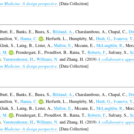
ion Medicine: A design perspective.
[Data Collection]
lbutt, E.
,
Banks, E.
,
Basra, S.
,
Bilsland, A.
,
Charalambous, A.
,
Chapal, C.
,
Dr
milton, V.
,
Hanna, C.
,
Herfurth, L.
,
Humpleby, M.
,
Hush, G.
,
Ivanova, Y.
Klink, S.
,
Laing, B.
,
Lister, A.
,
Mallon, E.
,
Mccann, E.
,
McLaughlin, R.
,
Merc
y, M.
,
Prendergast, E.
,
Proudfoot, B.
,
Raina, T.
,
Roberts, F.
,
Safrany, S.
,
Sc
,
Vansteenhouse, H.
,
Williams, N.
and
Zhang, H.
(2019)
A collaborative appro
ion Medicine: A design perspective.
[Data Collection]
lbutt, E.
,
Banks, E.
,
Basra, S.
,
Bilsland, A.
,
Charalambous, A.
,
Chapal, C.
,
Dr
milton, V.
,
Hanna, C.
,
Herfurth, L.
,
Humpleby, M.
,
Hush, G.
,
Ivanova, Y.
Klink, S.
,
Laing, B.
,
Lister, A.
,
Mallon, E.
,
Mccann, E.
,
McLaughlin, R.
,
Merc
y, M.
,
Prendergast, E.
,
Proudfoot, B.
,
Raina, T.
,
Roberts, F.
,
Safrany, S.
,
Sc
,
Vansteenhouse, H.
,
Williams, N.
and
Zhang, H.
(2019)
A collaborative appro
ion Medicine: A design perspective.
[Data Collection]