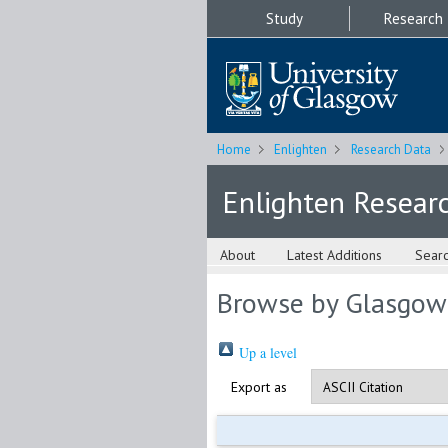
Study
Research
Home
Enlighten
Research Data
Enlighten Resear
About
Latest Additions
Sear
Browse by Glasgow
Up a level
Export as