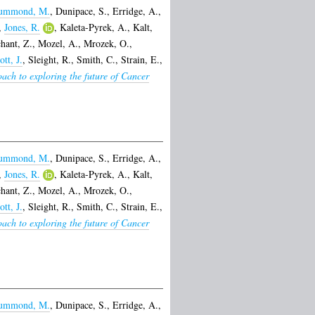
ummond, M.
,
Dunipace, S.
,
Erridge, A.
,
,
Jones, R.
,
Kaleta-Pyrek, A.
,
Kalt,
hant, Z.
,
Mozel, A.
,
Mrozek, O.
,
ott, J.
,
Sleight, R.
,
Smith, C.
,
Strain, E.
,
ach to exploring the future of Cancer
ummond, M.
,
Dunipace, S.
,
Erridge, A.
,
,
Jones, R.
,
Kaleta-Pyrek, A.
,
Kalt,
hant, Z.
,
Mozel, A.
,
Mrozek, O.
,
ott, J.
,
Sleight, R.
,
Smith, C.
,
Strain, E.
,
ach to exploring the future of Cancer
ummond, M.
,
Dunipace, S.
,
Erridge, A.
,