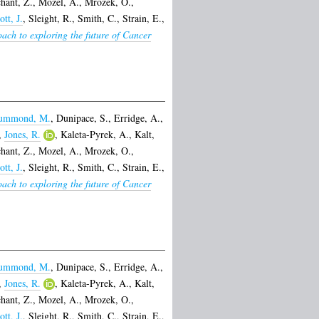
hant, Z.
,
Mozel, A.
,
Mrozek, O.
,
ott, J.
,
Sleight, R.
,
Smith, C.
,
Strain, E.
,
ach to exploring the future of Cancer
ummond, M.
,
Dunipace, S.
,
Erridge, A.
,
,
Jones, R.
,
Kaleta-Pyrek, A.
,
Kalt,
hant, Z.
,
Mozel, A.
,
Mrozek, O.
,
ott, J.
,
Sleight, R.
,
Smith, C.
,
Strain, E.
,
ach to exploring the future of Cancer
ummond, M.
,
Dunipace, S.
,
Erridge, A.
,
,
Jones, R.
,
Kaleta-Pyrek, A.
,
Kalt,
hant, Z.
,
Mozel, A.
,
Mrozek, O.
,
ott, J.
,
Sleight, R.
,
Smith, C.
,
Strain, E.
,