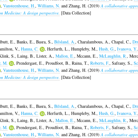
,
Vansteenhouse, H.
,
Williams, N.
and
Zhang, H.
(2019)
A collaborative appro
ion Medicine: A design perspective.
[Data Collection]
lbutt, E.
,
Banks, E.
,
Basra, S.
,
Bilsland, A.
,
Charalambous, A.
,
Chapal, C.
,
Dr
milton, V.
,
Hanna, C.
,
Herfurth, L.
,
Humpleby, M.
,
Hush, G.
,
Ivanova, Y.
Klink, S.
,
Laing, B.
,
Lister, A.
,
Mallon, E.
,
Mccann, E.
,
McLaughlin, R.
,
Merc
y, M.
,
Prendergast, E.
,
Proudfoot, B.
,
Raina, T.
,
Roberts, F.
,
Safrany, S.
,
Sc
,
Vansteenhouse, H.
,
Williams, N.
and
Zhang, H.
(2019)
A collaborative appro
ion Medicine: A design perspective.
[Data Collection]
lbutt, E.
,
Banks, E.
,
Basra, S.
,
Bilsland, A.
,
Charalambous, A.
,
Chapal, C.
,
Dr
milton, V.
,
Hanna, C.
,
Herfurth, L.
,
Humpleby, M.
,
Hush, G.
,
Ivanova, Y.
Klink, S.
,
Laing, B.
,
Lister, A.
,
Mallon, E.
,
Mccann, E.
,
McLaughlin, R.
,
Merc
y, M.
,
Prendergast, E.
,
Proudfoot, B.
,
Raina, T.
,
Roberts, F.
,
Safrany, S.
,
Sc
,
Vansteenhouse, H.
,
Williams, N.
and
Zhang, H.
(2019)
A collaborative appro