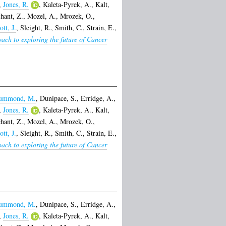
,
Jones, R.
,
Kaleta-Pyrek, A.
,
Kalt,
hant, Z.
,
Mozel, A.
,
Mrozek, O.
,
ott, J.
,
Sleight, R.
,
Smith, C.
,
Strain, E.
,
ach to exploring the future of Cancer
ummond, M.
,
Dunipace, S.
,
Erridge, A.
,
,
Jones, R.
,
Kaleta-Pyrek, A.
,
Kalt,
hant, Z.
,
Mozel, A.
,
Mrozek, O.
,
ott, J.
,
Sleight, R.
,
Smith, C.
,
Strain, E.
,
ach to exploring the future of Cancer
ummond, M.
,
Dunipace, S.
,
Erridge, A.
,
,
Jones, R.
,
Kaleta-Pyrek, A.
,
Kalt,