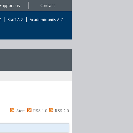
Support us
Contact
Z
Staff A-Z
Academic units A-Z
Atom
RSS 1.0
RSS 2.0