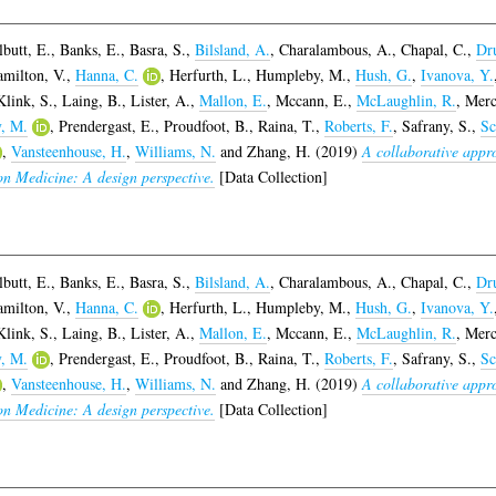
lbutt, E.
,
Banks, E.
,
Basra, S.
,
Bilsland, A.
,
Charalambous, A.
,
Chapal, C.
,
Dr
milton, V.
,
Hanna, C.
,
Herfurth, L.
,
Humpleby, M.
,
Hush, G.
,
Ivanova, Y.
Klink, S.
,
Laing, B.
,
Lister, A.
,
Mallon, E.
,
Mccann, E.
,
McLaughlin, R.
,
Merc
y, M.
,
Prendergast, E.
,
Proudfoot, B.
,
Raina, T.
,
Roberts, F.
,
Safrany, S.
,
Sc
,
Vansteenhouse, H.
,
Williams, N.
and
Zhang, H.
(2019)
A collaborative appro
ion Medicine: A design perspective.
[Data Collection]
lbutt, E.
,
Banks, E.
,
Basra, S.
,
Bilsland, A.
,
Charalambous, A.
,
Chapal, C.
,
Dr
milton, V.
,
Hanna, C.
,
Herfurth, L.
,
Humpleby, M.
,
Hush, G.
,
Ivanova, Y.
Klink, S.
,
Laing, B.
,
Lister, A.
,
Mallon, E.
,
Mccann, E.
,
McLaughlin, R.
,
Merc
y, M.
,
Prendergast, E.
,
Proudfoot, B.
,
Raina, T.
,
Roberts, F.
,
Safrany, S.
,
Sc
,
Vansteenhouse, H.
,
Williams, N.
and
Zhang, H.
(2019)
A collaborative appro
ion Medicine: A design perspective.
[Data Collection]