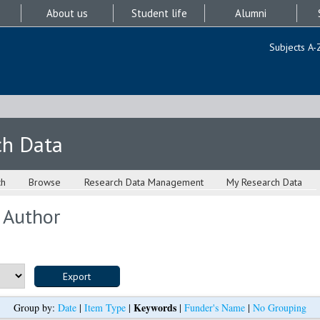
About us
Student life
Alumni
Subjects A-
ch Data
ch
Browse
Research Data Management
My Research Data
 Author
Keywords
Group by:
Date
|
Item Type
|
|
Funder's Name
|
No Grouping