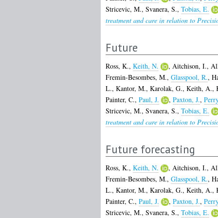
Stricevic, M.
,
Svanera, S.
,
Tobias, E.
treatment and care in relation to Precis
Future
Ross, K.
,
Keith, N.
,
Aitchison, I.
,
Al
Fremin-Besombes, M.
,
Glasspool, R.
,
Ha
L.
,
Kantor, M.
,
Karolak, G.
,
Keith, A.
,
Painter, C.
,
Paul, J.
,
Paxton, J.
,
Perr
Stricevic, M.
,
Svanera, S.
,
Tobias, E.
treatment and care in relation to Precis
Future forecasting
Ross, K.
,
Keith, N.
,
Aitchison, I.
,
Al
Fremin-Besombes, M.
,
Glasspool, R.
,
Ha
L.
,
Kantor, M.
,
Karolak, G.
,
Keith, A.
,
Painter, C.
,
Paul, J.
,
Paxton, J.
,
Perr
Stricevic, M.
,
Svanera, S.
,
Tobias, E.