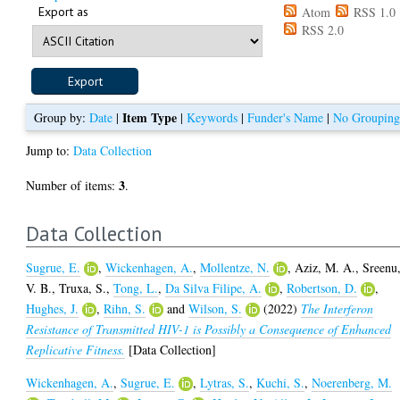
Export as
Atom
RSS 1.0
RSS 2.0
Item Type
Group by:
Date
|
|
Keywords
|
Funder's Name
|
No Groupin
Jump to:
Data Collection
3
Number of items:
.
Data Collection
Sugrue, E.
,
Wickenhagen, A.
,
Mollentze, N.
,
Aziz, M. A.
,
Sreenu
V. B.
,
Truxa, S.
,
Tong, L.
,
Da Silva Filipe, A.
,
Robertson, D.
,
Hughes, J.
,
Rihn, S.
and
Wilson, S.
(2022)
The Interferon
Resistance of Transmitted HIV-1 is Possibly a Consequence of Enhanced
Replicative Fitness.
[Data Collection]
Wickenhagen, A.
,
Sugrue, E.
,
Lytras, S.
,
Kuchi, S.
,
Noerenberg, M.