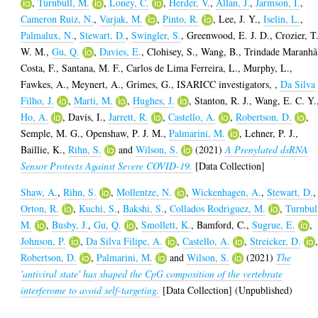
,
Turnbull, M.
,
Loney, C.
,
Herder, V.
,
Allan, J.
,
Jarmson, I.
,
Cameron Ruiz, N.
,
Varjak, M.
,
Pinto, R.
,
Lee, J. Y.
,
Iselin, L.
,
Palmalux, N.
,
Stewart, D.
,
Swingler, S.
,
Greenwood, E. J. D.
,
Crozier, T
W. M.
,
Gu, Q.
,
Davies, E.
,
Clohisey, S.
,
Wang, B.
,
Trindade Maranhã
Costa, F.
,
Santana, M. F.
,
Carlos de Lima Ferreira, L.
,
Murphy, L.
,
Fawkes, A.
,
Meynert, A.
,
Grimes, G.
,
ISARICC investigators,
,
Da Silva
Filho, J.
,
Marti, M.
,
Hughes, J.
,
Stanton, R. J.
,
Wang, E. C. Y.
Ho, A.
,
Davis, I.
,
Jarrett, R.
,
Castello, A.
,
Robertson, D.
,
Semple, M. G.
,
Openshaw, P. J. M.
,
Palmarini, M.
,
Lehner, P. J.
,
Baillie, K.
,
Rihn, S.
and
Wilson, S.
(2021)
A Prenylated dsRNA
Sensor Protects Against Severe COVID-19.
[Data Collection]
Shaw, A.
,
Rihn, S.
,
Mollentze, N.
,
Wickenhagen, A.
,
Stewart, D.
,
Orton, R.
,
Kuchi, S.
,
Bakshi, S.
,
Collados Rodriguez, M.
,
Turnbul
M.
,
Busby, J.
,
Gu, Q.
,
Smollett, K.
,
Bamford, C.
,
Sugrue, E.
,
Johnson, P.
,
Da Silva Filipe, A.
,
Castello, A.
,
Streicker, D.
Robertson, D.
,
Palmarini, M.
and
Wilson, S.
(2021)
The
'antiviral state' has shaped the CpG composition of the vertebrate
interferome to avoid self-targeting.
[Data Collection] (Unpublished)