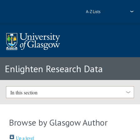
A-Z Lists
Enlighten Research Data
In this section
Browse by Glasgow Author
Up a level