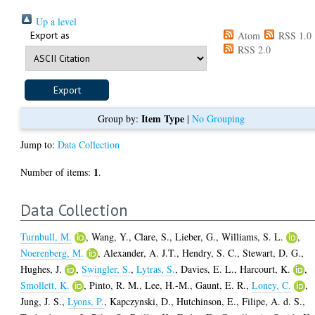
Up a level
Export as
Atom
RSS 1.0
RSS 2.0
Item Type
Group by:
|
No Grouping
Jump to:
Data Collection
1
Number of items:
.
Data Collection
Turnbull, M.
,
Wang, Y.
,
Clare, S.
,
Lieber, G.
,
Williams, S. L.
,
Noerenberg, M.
,
Alexander, A. J.T.
,
Hendry, S. C.
,
Stewart, D. G.
,
Hughes, J.
,
Swingler, S.
,
Lytras, S.
,
Davies, E. L.
,
Harcourt, K.
,
Smollett, K.
,
Pinto, R. M.
,
Lee, H.-M.
,
Gaunt, E. R.
,
Loney, C.
,
Jung, J. S.
,
Lyons, P.
,
Kapczynski, D.
,
Hutchinson, E.
,
Filipe, A. d. S.
,