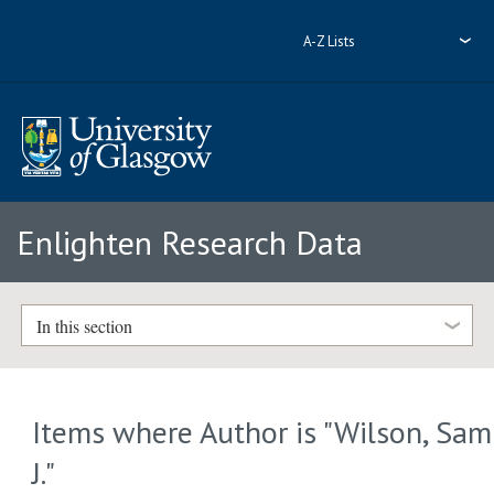
A-Z Lists
Enlighten Research Data
In this section
Items where Author is "
Wilson, Sam
J.
"