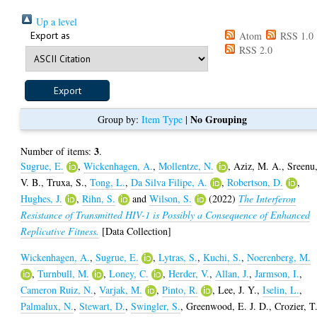
Up a level
Export as
Atom
RSS 1.0
RSS 2.0
No Grouping
Group by:
Item Type
|
3
Number of items:
.
Sugrue, E.
,
Wickenhagen, A.
,
Mollentze, N.
,
Aziz, M. A.
,
Sreenu
V. B.
,
Truxa, S.
,
Tong, L.
,
Da Silva Filipe, A.
,
Robertson, D.
,
Hughes, J.
,
Rihn, S.
and
Wilson, S.
(2022)
The Interferon
Resistance of Transmitted HIV-1 is Possibly a Consequence of Enhanced
Replicative Fitness.
[Data Collection]
Wickenhagen, A.
,
Sugrue, E.
,
Lytras, S.
,
Kuchi, S.
,
Noerenberg, M.
,
Turnbull, M.
,
Loney, C.
,
Herder, V.
,
Allan, J.
,
Jarmson, I.
,
Cameron Ruiz, N.
,
Varjak, M.
,
Pinto, R.
,
Lee, J. Y.
,
Iselin, L.
,
Palmalux, N.
,
Stewart, D.
,
Swingler, S.
,
Greenwood, E. J. D.
,
Crozier, T