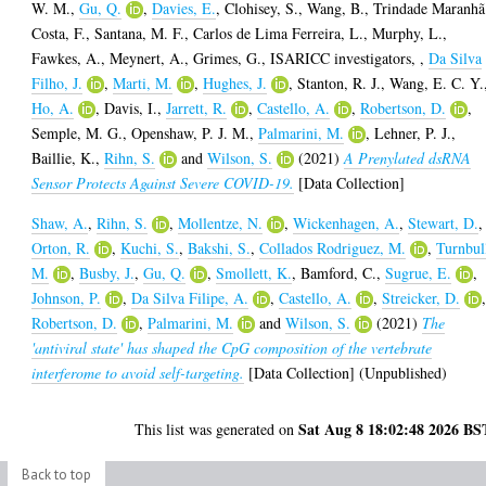
W. M.
,
Gu, Q.
,
Davies, E.
,
Clohisey, S.
,
Wang, B.
,
Trindade Maranhã
Costa, F.
,
Santana, M. F.
,
Carlos de Lima Ferreira, L.
,
Murphy, L.
,
Fawkes, A.
,
Meynert, A.
,
Grimes, G.
,
ISARICC investigators,
,
Da Silva
Filho, J.
,
Marti, M.
,
Hughes, J.
,
Stanton, R. J.
,
Wang, E. C. Y.
Ho, A.
,
Davis, I.
,
Jarrett, R.
,
Castello, A.
,
Robertson, D.
,
Semple, M. G.
,
Openshaw, P. J. M.
,
Palmarini, M.
,
Lehner, P. J.
,
Baillie, K.
,
Rihn, S.
and
Wilson, S.
(2021)
A Prenylated dsRNA
Sensor Protects Against Severe COVID-19.
[Data Collection]
Shaw, A.
,
Rihn, S.
,
Mollentze, N.
,
Wickenhagen, A.
,
Stewart, D.
,
Orton, R.
,
Kuchi, S.
,
Bakshi, S.
,
Collados Rodriguez, M.
,
Turnbul
M.
,
Busby, J.
,
Gu, Q.
,
Smollett, K.
,
Bamford, C.
,
Sugrue, E.
,
Johnson, P.
,
Da Silva Filipe, A.
,
Castello, A.
,
Streicker, D.
Robertson, D.
,
Palmarini, M.
and
Wilson, S.
(2021)
The
'antiviral state' has shaped the CpG composition of the vertebrate
interferome to avoid self-targeting.
[Data Collection] (Unpublished)
Sat Aug 8 18:02:48 2026 BS
This list was generated on
Back to top