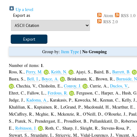
Up a level
Export as
Atom
RSS 1.0
RSS 2.0
No Grouping
Group by:
Item Type
|
1
Number of items:
.
Ross, K.
,
Perry, M.
,
Keith, N.
,
Ajayi, S.
,
Baird, B.
,
Barrett, B.
Basra, S.
,
Bell, I.
,
Boyce, A.
,
Brinkmann, K.
,
Brown, R.
,
Burnside, N
,
Chechia, V.
,
Chisholm, E.
,
Conroy, J.
,
Currie, A.
,
Duclos, V.
,
Ehret, C.
,
Fallow, L.
,
Ferdous, R.
,
Ferguson, C.
,
Harper, A.
,
Hush, G
Judge, J.
,
Kadoma, A.
,
Karakasis, P.
,
Kawecka, M.
,
Keenan, C.
,
Kelly, J.
Khalilian, K.
,
Kupiainen, R.
,
LeGrand, P.
,
Macdonald, H.
,
Mcarthur, E.
,
McCaffrey, R.
,
Mcghie, K.
,
Mckenzie, R.
,
O'Neill, D.
,
O'Rourke, J.
,
Paul
S.
,
Piatek, N.
,
Prendergast, E.
,
Proudfoot, B.
,
Pullanikkatil, D.
,
Robertso
E.
,
Robinson, J.
,
Roth, C.
,
Sharp, J.
,
Sleight, R.
,
Stevens-Rosa, P.
,
Stewart, S.
,
Strazdaite, I.
,
Stricevic, M.
,
Vidal-Lourenco, J.
,
Vincent, A.