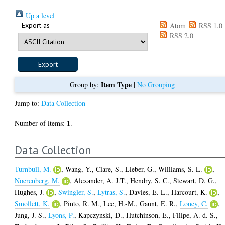
Up a level
Export as
Atom
RSS 1.0
RSS 2.0
Item Type
Group by:
|
No Grouping
Jump to:
Data Collection
1
Number of items:
.
Data Collection
Turnbull, M.
,
Wang, Y.
,
Clare, S.
,
Lieber, G.
,
Williams, S. L.
,
Noerenberg, M.
,
Alexander, A. J.T.
,
Hendry, S. C.
,
Stewart, D. G.
,
Hughes, J.
,
Swingler, S.
,
Lytras, S.
,
Davies, E. L.
,
Harcourt, K.
,
Smollett, K.
,
Pinto, R. M.
,
Lee, H.-M.
,
Gaunt, E. R.
,
Loney, C.
,
Jung, J. S.
,
Lyons, P.
,
Kapczynski, D.
,
Hutchinson, E.
,
Filipe, A. d. S.
,