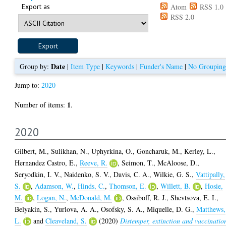
Export as
Atom
RSS 1.0
RSS 2.0
Date
Group by:
|
Item Type
|
Keywords
|
Funder's Name
|
No Grouping
Jump to:
2020
1
Number of items:
.
2020
Gilbert, M.
,
Sulikhan, N.
,
Uphyrkina, O.
,
Goncharuk, M.
,
Kerley, L.
,
Hernandez Castro, E.
,
Reeve, R.
,
Seimon, T.
,
McAloose, D.
,
Seryodkin, I. V.
,
Naidenko, S. V.
,
Davis, C. A.
,
Wilkie, G. S.
,
Vattipally,
S.
,
Adamson, W.
,
Hinds, C.
,
Thomson, E.
,
Willett, B.
,
Hosie,
M.
,
Logan, N.
,
McDonald, M.
,
Ossiboff, R. J.
,
Shevtsova, E. I.
,
Belyakin, S.
,
Yurlova, A. A.
,
Osofsky, S. A.
,
Miquelle, D. G.
,
Matthews,
L.
and
Cleaveland, S.
(2020)
Distemper, extinction and vaccinatio