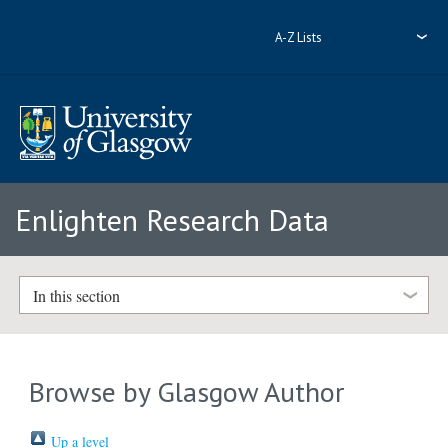
A-Z Lists
Enlighten Research Data
In this section
Browse by Glasgow Author
Up a level