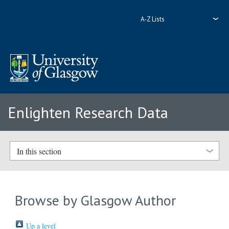
A-Z Lists
Enlighten Research Data
In this section
Browse by Glasgow Author
Up a level