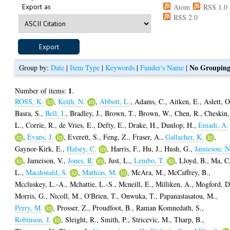
Export as
Atom
RSS 1.0
RSS 2.0
No Groupin
Group by:
Date
|
Item Type
|
Keywords
|
Funder's Name
|
1
Number of items:
.
ROSS, K.
,
Keith, N.
,
Abbott, L.
,
Adams, C.
,
Aitken, E.
,
Aslett, O
Basra, S.
,
Bell, I.
,
Bradley, J.
,
Brown, T.
,
Brown, W.
,
Chen, R.
,
Cheskin,
L.
,
Corrie, R.
,
de Vries, E.
,
Defty, E.
,
Drake, H.
,
Dunlop, H.
,
Emadi, A.
,
Evans, J.
,
Everett, S.
,
Feng, Z.
,
Fraser, A.
,
Gallacher, K.
,
Gaynor-Kirk, E.
,
Halsey, C.
,
Harris, F.
,
Hu, J.
,
Hush, G.
,
Jamieson, N
,
Jameison, V.
,
Jones, R.
,
Just, L.
,
Lembo, T.
,
Lloyd, B.
,
Ma, C
L.
,
Macdonald, S.
,
Mathias, M.
,
McAra, M.
,
McCaffrey, B.
,
Mccluskey, L.-A.
,
Mchattie, L.-S.
,
Mcneill, E.
,
Milliken, A.
,
Mogford, D
Morris, G.
,
Nicoll, M.
,
O'Brien, T.
,
Onwuka, T.
,
Papanastasatou, M.
,
Perry, M.
,
Prosser, Z.
,
Proudfoot, B.
,
Raman Komnedath, S.
,
Robinson, J.
,
Sleight, R.
,
Smith, P.
,
Stricevic, M.
,
Tharp, B.
,