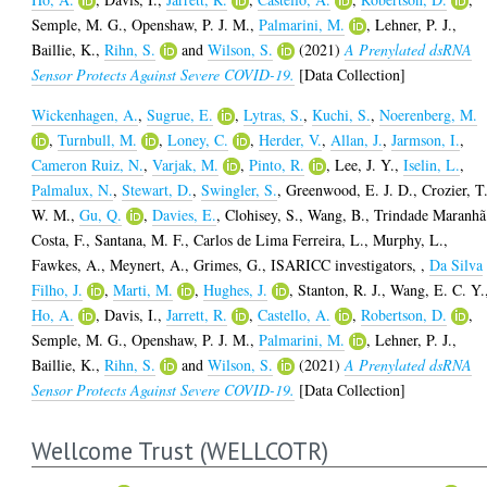
Semple, M. G.
,
Openshaw, P. J. M.
,
Palmarini, M.
,
Lehner, P. J.
,
Baillie, K.
,
Rihn, S.
and
Wilson, S.
(2021)
A Prenylated dsRNA
Sensor Protects Against Severe COVID-19.
[Data Collection]
Wickenhagen, A.
,
Sugrue, E.
,
Lytras, S.
,
Kuchi, S.
,
Noerenberg, M.
,
Turnbull, M.
,
Loney, C.
,
Herder, V.
,
Allan, J.
,
Jarmson, I.
,
Cameron Ruiz, N.
,
Varjak, M.
,
Pinto, R.
,
Lee, J. Y.
,
Iselin, L.
,
Palmalux, N.
,
Stewart, D.
,
Swingler, S.
,
Greenwood, E. J. D.
,
Crozier, T
W. M.
,
Gu, Q.
,
Davies, E.
,
Clohisey, S.
,
Wang, B.
,
Trindade Maranhã
Costa, F.
,
Santana, M. F.
,
Carlos de Lima Ferreira, L.
,
Murphy, L.
,
Fawkes, A.
,
Meynert, A.
,
Grimes, G.
,
ISARICC investigators,
,
Da Silva
Filho, J.
,
Marti, M.
,
Hughes, J.
,
Stanton, R. J.
,
Wang, E. C. Y.
Ho, A.
,
Davis, I.
,
Jarrett, R.
,
Castello, A.
,
Robertson, D.
,
Semple, M. G.
,
Openshaw, P. J. M.
,
Palmarini, M.
,
Lehner, P. J.
,
Baillie, K.
,
Rihn, S.
and
Wilson, S.
(2021)
A Prenylated dsRNA
Sensor Protects Against Severe COVID-19.
[Data Collection]
Wellcome Trust (WELLCOTR)