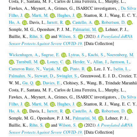
Costa, F.
,
Santana, M. F.
,
Carlos de Lima Ferreira, L.
,
Murphy, L.
,
Fawkes, A.
,
Meynert, A.
,
Grimes, G.
,
ISARICC investigators,
,
Da Silva
Filho, J.
,
Marti, M.
,
Hughes, J.
,
Stanton, R. J.
,
Wang, E. C. Y.
Ho, A.
,
Davis, I.
,
Jarrett, R.
,
Castello, A.
,
Robertson, D.
,
Semple, M. G.
,
Openshaw, P. J. M.
,
Palmarini, M.
,
Lehner, P. J.
,
Baillie, K.
,
Rihn, S.
and
Wilson, S.
(2021)
A Prenylated dsRNA
Sensor Protects Against Severe COVID-19.
[Data Collection]
Wickenhagen, A.
,
Sugrue, E.
,
Lytras, S.
,
Kuchi, S.
,
Noerenberg, M.
,
Turnbull, M.
,
Loney, C.
,
Herder, V.
,
Allan, J.
,
Jarmson, I.
,
Cameron Ruiz, N.
,
Varjak, M.
,
Pinto, R.
,
Lee, J. Y.
,
Iselin, L.
,
Palmalux, N.
,
Stewart, D.
,
Swingler, S.
,
Greenwood, E. J. D.
,
Crozier, T
W. M.
,
Gu, Q.
,
Davies, E.
,
Clohisey, S.
,
Wang, B.
,
Trindade Maranhã
Costa, F.
,
Santana, M. F.
,
Carlos de Lima Ferreira, L.
,
Murphy, L.
,
Fawkes, A.
,
Meynert, A.
,
Grimes, G.
,
ISARICC investigators,
,
Da Silva
Filho, J.
,
Marti, M.
,
Hughes, J.
,
Stanton, R. J.
,
Wang, E. C. Y.
Ho, A.
,
Davis, I.
,
Jarrett, R.
,
Castello, A.
,
Robertson, D.
,
Semple, M. G.
,
Openshaw, P. J. M.
,
Palmarini, M.
,
Lehner, P. J.
,
Baillie, K.
,
Rihn, S.
and
Wilson, S.
(2021)
A Prenylated dsRNA
Sensor Protects Against Severe COVID-19.
[Data Collection]