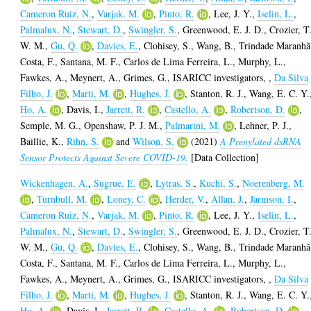
Cameron Ruiz, N.
,
Varjak, M.
,
Pinto, R.
,
Lee, J. Y.
,
Iselin, L.
,
Palmalux, N.
,
Stewart, D.
,
Swingler, S.
,
Greenwood, E. J. D.
,
Crozier, T
W. M.
,
Gu, Q.
,
Davies, E.
,
Clohisey, S.
,
Wang, B.
,
Trindade Maranhã
Costa, F.
,
Santana, M. F.
,
Carlos de Lima Ferreira, L.
,
Murphy, L.
,
Fawkes, A.
,
Meynert, A.
,
Grimes, G.
,
ISARICC investigators,
,
Da Silva
Filho, J.
,
Marti, M.
,
Hughes, J.
,
Stanton, R. J.
,
Wang, E. C. Y.
Ho, A.
,
Davis, I.
,
Jarrett, R.
,
Castello, A.
,
Robertson, D.
,
Semple, M. G.
,
Openshaw, P. J. M.
,
Palmarini, M.
,
Lehner, P. J.
,
Baillie, K.
,
Rihn, S.
and
Wilson, S.
(2021)
A Prenylated dsRNA
Sensor Protects Against Severe COVID-19.
[Data Collection]
Wickenhagen, A.
,
Sugrue, E.
,
Lytras, S.
,
Kuchi, S.
,
Noerenberg, M.
,
Turnbull, M.
,
Loney, C.
,
Herder, V.
,
Allan, J.
,
Jarmson, I.
,
Cameron Ruiz, N.
,
Varjak, M.
,
Pinto, R.
,
Lee, J. Y.
,
Iselin, L.
,
Palmalux, N.
,
Stewart, D.
,
Swingler, S.
,
Greenwood, E. J. D.
,
Crozier, T
W. M.
,
Gu, Q.
,
Davies, E.
,
Clohisey, S.
,
Wang, B.
,
Trindade Maranhã
Costa, F.
,
Santana, M. F.
,
Carlos de Lima Ferreira, L.
,
Murphy, L.
,
Fawkes, A.
,
Meynert, A.
,
Grimes, G.
,
ISARICC investigators,
,
Da Silva
Filho, J.
,
Marti, M.
,
Hughes, J.
,
Stanton, R. J.
,
Wang, E. C. Y.
Ho, A.
,
Davis, I.
,
Jarrett, R.
,
Castello, A.
,
Robertson, D.
,