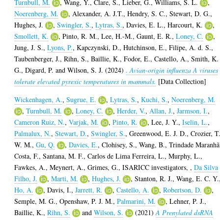
Turnbull, M.
,
Wang, Y.
,
Clare, S.
,
Lieber, G.
,
Williams, S. L.
,
Noerenberg, M.
,
Alexander, A. J.T.
,
Hendry, S. C.
,
Stewart, D. G.
,
Hughes, J.
,
Swingler, S.
,
Lytras, S.
,
Davies, E. L.
,
Harcourt, K.
,
Smollett, K.
,
Pinto, R. M.
,
Lee, H.-M.
,
Gaunt, E. R.
,
Loney, C.
,
Jung, J. S.
,
Lyons, P.
,
Kapczynski, D.
,
Hutchinson, E.
,
Filipe, A. d. S.
,
Taubenberger, J.
,
Rihn, S.
,
Baillie, K.
,
Fodor, E.
,
Castello, A.
,
Smith, K.
G.
,
Digard, P.
and
Wilson, S. J.
(2024)
. Avian-origin influenza A viruses
tolerate elevated pyrexic temperatures in mammals.
[Data Collection]
Wickenhagen, A.
,
Sugrue, E.
,
Lytras, S.
,
Kuchi, S.
,
Noerenberg, M.
,
Turnbull, M.
,
Loney, C.
,
Herder, V.
,
Allan, J.
,
Jarmson, I.
,
Cameron Ruiz, N.
,
Varjak, M.
,
Pinto, R.
,
Lee, J. Y.
,
Iselin, L.
,
Palmalux, N.
,
Stewart, D.
,
Swingler, S.
,
Greenwood, E. J. D.
,
Crozier, T
W. M.
,
Gu, Q.
,
Davies, E.
,
Clohisey, S.
,
Wang, B.
,
Trindade Maranhã
Costa, F.
,
Santana, M. F.
,
Carlos de Lima Ferreira, L.
,
Murphy, L.
,
Fawkes, A.
,
Meynert, A.
,
Grimes, G.
,
ISARICC investigators,
,
Da Silva
Filho, J.
,
Marti, M.
,
Hughes, J.
,
Stanton, R. J.
,
Wang, E. C. Y.
Ho, A.
,
Davis, I.
,
Jarrett, R.
,
Castello, A.
,
Robertson, D.
,
Semple, M. G.
,
Openshaw, P. J. M.
,
Palmarini, M.
,
Lehner, P. J.
,
Baillie, K.
,
Rihn, S.
and
Wilson, S.
(2021)
A Prenylated dsRNA