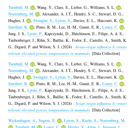
Turnbull, M.
,
Wang, Y.
,
Clare, S.
,
Lieber, G.
,
Williams, S. L.
,
Noerenberg, M.
,
Alexander, A. J.T.
,
Hendry, S. C.
,
Stewart, D. G.
,
Hughes, J.
,
Swingler, S.
,
Lytras, S.
,
Davies, E. L.
,
Harcourt, K.
,
Smollett, K.
,
Pinto, R. M.
,
Lee, H.-M.
,
Gaunt, E. R.
,
Loney, C.
,
Jung, J. S.
,
Lyons, P.
,
Kapczynski, D.
,
Hutchinson, E.
,
Filipe, A. d. S.
,
Taubenberger, J.
,
Rihn, S.
,
Baillie, K.
,
Fodor, E.
,
Castello, A.
,
Smith, K.
G.
,
Digard, P.
and
Wilson, S. J.
(2024)
. Avian-origin influenza A viruses
tolerate elevated pyrexic temperatures in mammals.
[Data Collection]
Turnbull, M.
,
Wang, Y.
,
Clare, S.
,
Lieber, G.
,
Williams, S. L.
,
Noerenberg, M.
,
Alexander, A. J.T.
,
Hendry, S. C.
,
Stewart, D. G.
,
Hughes, J.
,
Swingler, S.
,
Lytras, S.
,
Davies, E. L.
,
Harcourt, K.
,
Smollett, K.
,
Pinto, R. M.
,
Lee, H.-M.
,
Gaunt, E. R.
,
Loney, C.
,
Jung, J. S.
,
Lyons, P.
,
Kapczynski, D.
,
Hutchinson, E.
,
Filipe, A. d. S.
,
Taubenberger, J.
,
Rihn, S.
,
Baillie, K.
,
Fodor, E.
,
Castello, A.
,
Smith, K.
G.
,
Digard, P.
and
Wilson, S. J.
(2024)
. Avian-origin influenza A viruses
tolerate elevated pyrexic temperatures in mammals.
[Data Collection]
Wickenhagen, A.
,
Sugrue, E.
,
Lytras, S.
,
Kuchi, S.
,
Noerenberg, M.
,
Turnbull, M.
,
Loney, C.
,
Herder, V.
,
Allan, J.
,
Jarmson, I.
,