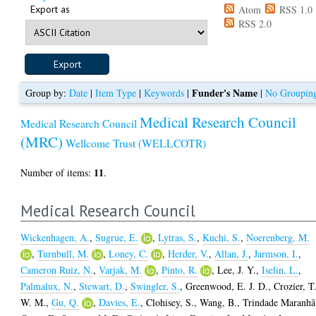
Export as
Atom
RSS 1.0
RSS 2.0
Funder's Name
Group by:
Date
|
Item Type
|
Keywords
|
|
No Groupin
Medical Research Council
Medical Research Council
(MRC)
Wellcome Trust (WELLCOTR)
11
Number of items:
.
Medical Research Council
Wickenhagen, A.
,
Sugrue, E.
,
Lytras, S.
,
Kuchi, S.
,
Noerenberg, M.
,
Turnbull, M.
,
Loney, C.
,
Herder, V.
,
Allan, J.
,
Jarmson, I.
,
Cameron Ruiz, N.
,
Varjak, M.
,
Pinto, R.
,
Lee, J. Y.
,
Iselin, L.
,
Palmalux, N.
,
Stewart, D.
,
Swingler, S.
,
Greenwood, E. J. D.
,
Crozier, T
W. M.
,
Gu, Q.
,
Davies, E.
,
Clohisey, S.
,
Wang, B.
,
Trindade Maranhã