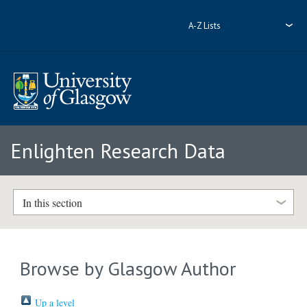
A-Z Lists
Enlighten Research Data
In this section
Browse by Glasgow Author
Up a level