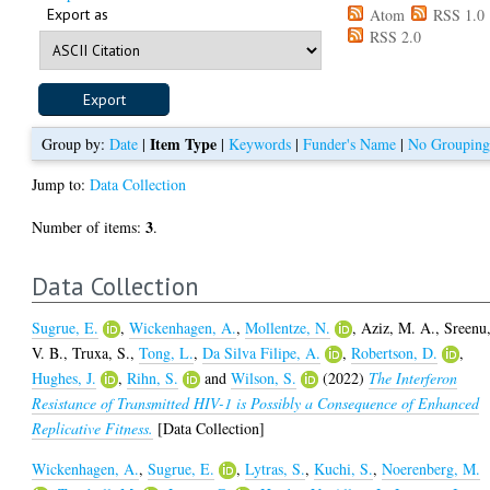
Export as
Atom
RSS 1.0
RSS 2.0
Item Type
Group by:
Date
|
|
Keywords
|
Funder's Name
|
No Groupin
Jump to:
Data Collection
3
Number of items:
.
Data Collection
Sugrue, E.
,
Wickenhagen, A.
,
Mollentze, N.
,
Aziz, M. A.
,
Sreenu
V. B.
,
Truxa, S.
,
Tong, L.
,
Da Silva Filipe, A.
,
Robertson, D.
,
Hughes, J.
,
Rihn, S.
and
Wilson, S.
(2022)
The Interferon
Resistance of Transmitted HIV-1 is Possibly a Consequence of Enhanced
Replicative Fitness.
[Data Collection]
Wickenhagen, A.
,
Sugrue, E.
,
Lytras, S.
,
Kuchi, S.
,
Noerenberg, M.