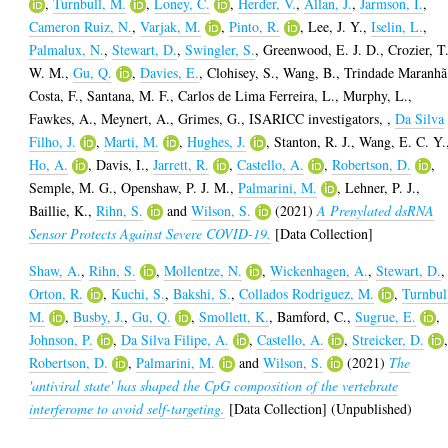
,
Turnbull, M.
,
Loney, C.
,
Herder, V.
,
Allan, J.
,
Jarmson, I.
,
Cameron Ruiz, N.
,
Varjak, M.
,
Pinto, R.
,
Lee, J. Y.
,
Iselin, L.
,
Palmalux, N.
,
Stewart, D.
,
Swingler, S.
,
Greenwood, E. J. D.
,
Crozier, T
W. M.
,
Gu, Q.
,
Davies, E.
,
Clohisey, S.
,
Wang, B.
,
Trindade Maranhã
Costa, F.
,
Santana, M. F.
,
Carlos de Lima Ferreira, L.
,
Murphy, L.
,
Fawkes, A.
,
Meynert, A.
,
Grimes, G.
,
ISARICC investigators,
,
Da Silva
Filho, J.
,
Marti, M.
,
Hughes, J.
,
Stanton, R. J.
,
Wang, E. C. Y.
Ho, A.
,
Davis, I.
,
Jarrett, R.
,
Castello, A.
,
Robertson, D.
,
Semple, M. G.
,
Openshaw, P. J. M.
,
Palmarini, M.
,
Lehner, P. J.
,
Baillie, K.
,
Rihn, S.
and
Wilson, S.
(2021)
A Prenylated dsRNA
Sensor Protects Against Severe COVID-19.
[Data Collection]
Shaw, A.
,
Rihn, S.
,
Mollentze, N.
,
Wickenhagen, A.
,
Stewart, D.
,
Orton, R.
,
Kuchi, S.
,
Bakshi, S.
,
Collados Rodriguez, M.
,
Turnbul
M.
,
Busby, J.
,
Gu, Q.
,
Smollett, K.
,
Bamford, C.
,
Sugrue, E.
,
Johnson, P.
,
Da Silva Filipe, A.
,
Castello, A.
,
Streicker, D.
Robertson, D.
,
Palmarini, M.
and
Wilson, S.
(2021)
The
'antiviral state' has shaped the CpG composition of the vertebrate
interferome to avoid self-targeting.
[Data Collection] (Unpublished)